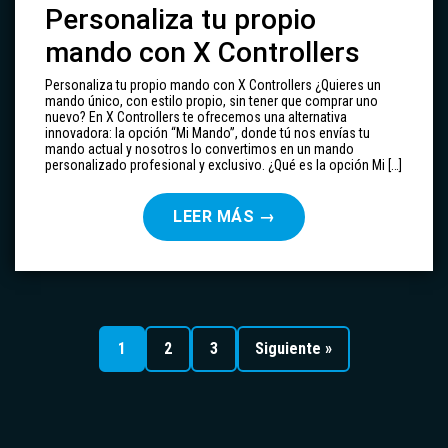
Personaliza tu propio
mando con X Controllers
Personaliza tu propio mando con X Controllers ¿Quieres un
mando único, con estilo propio, sin tener que comprar uno
nuevo? En X Controllers te ofrecemos una alternativa
innovadora: la opción “Mi Mando”, donde tú nos envías tu
mando actual y nosotros lo convertimos en un mando
personalizado profesional y exclusivo. ¿Qué es la opción Mi […]
LEER MÁS
→
Paginación
de
1
2
3
Siguiente »
entradas