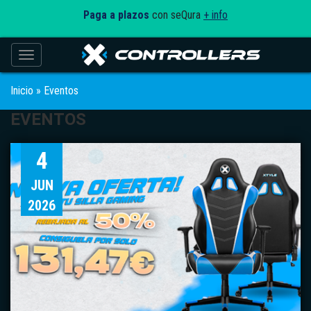
Paga a plazos
con seQura
+ info
Toggle navigation
Inicio
»
Eventos
EVENTOS
4
JUN
2026