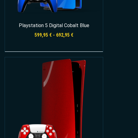
Playstation 5 Digital Cobalt Blue
Rango
599,95
€
-
692,95
€
de
precios:
desde
Seleccionar opciones
599,95 €
hasta
692,95 €