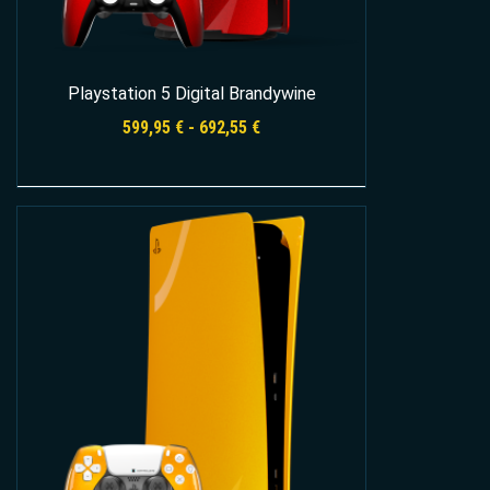
Playstation 5 Digital Brandywine
Rango
599,95
€
-
692,55
€
de
precios:
desde
Seleccionar opciones
599,95 €
hasta
692,55 €