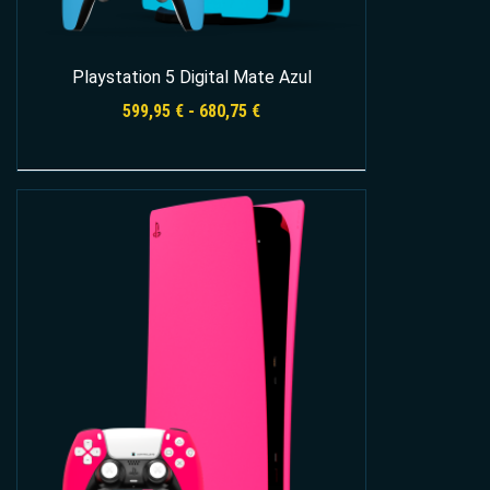
Playstation 5 Digital Mate Azul
Rango
599,95
€
-
680,75
€
de
precios:
desde
Seleccionar opciones
599,95 €
hasta
680,75 €