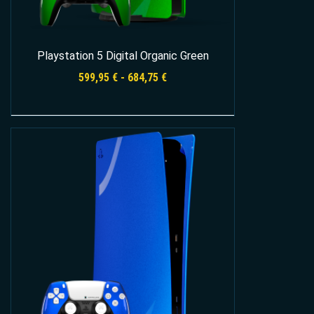
Playstation 5 Digital Organic Green
Rango
599,95
€
-
684,75
€
de
precios:
desde
Seleccionar opciones
599,95 €
hasta
684,75 €