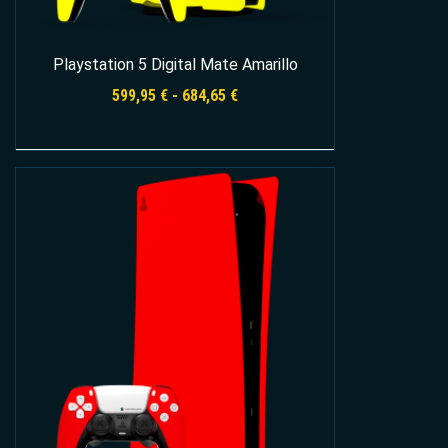
Playstation 5 Digital Mate Amarillo
Rango
599,95
€
-
684,65
€
de
precios:
desde
Seleccionar opciones
599,95 €
hasta
684,65 €