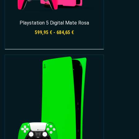
Playstation 5 Digital Mate Rosa
Rango
599,95
€
-
684,65
€
de
precios:
desde
Seleccionar opciones
599,95 €
hasta
684,65 €