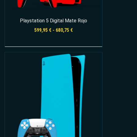
Playstation 5 Digital Mate Rojo
Rango
599,95
€
-
680,75
€
de
precios:
desde
Seleccionar opciones
599,95 €
hasta
680,75 €