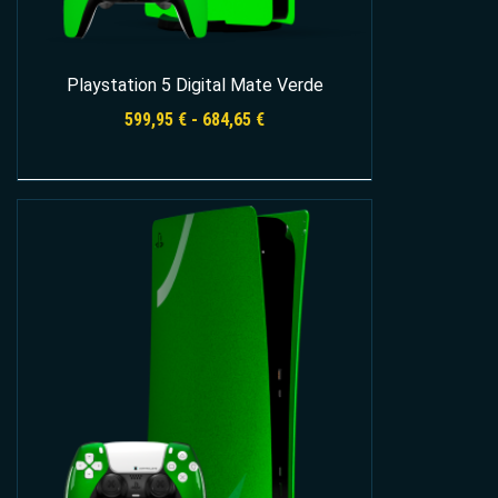
Playstation 5 Digital Mate Verde
Rango
599,95
€
-
684,65
€
de
precios:
desde
Seleccionar opciones
599,95 €
hasta
684,65 €