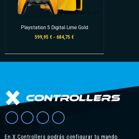
Playstation 5 Digital Lime Gold
Rango
599,95
€
-
684,75
€
de
precios:
desde
Seleccionar opciones
599,95 €
hasta
684,75 €
En X Controllers podrás configurar tu mando