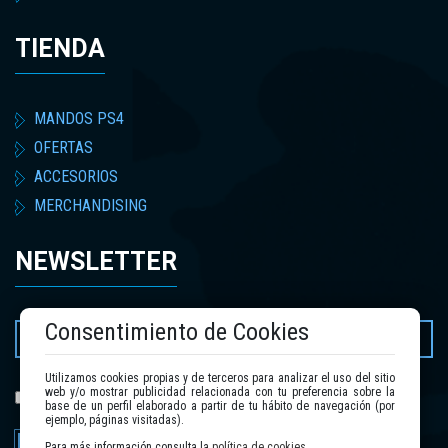
TIENDA
MANDOS PS4
OFERTAS
ACCESORIOS
MERCHANDISING
NEWSLETTER
Consentimiento de Cookies
Utilizamos cookies propias y de terceros para analizar el uso del sitio
web y/o mostrar publicidad relacionada con tu preferencia sobre la
política de privacidad
He leído y acepto la
.
base de un perfil elaborado a partir de tu hábito de navegación (por
ejemplo, páginas visitadas).
Para más información consulta la
política de cookies
.