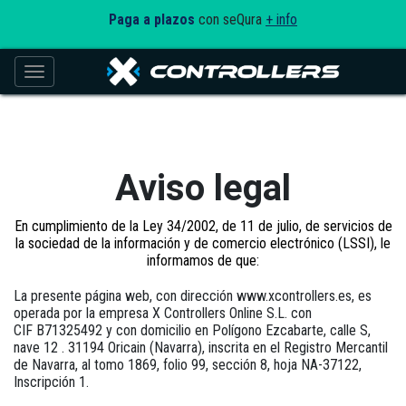
Paga a plazos
con seQura
+ info
Toggle navigation
Aviso legal
En cumplimiento de la Ley 34/2002, de 11 de julio, de servicios de
la sociedad de la información y de comercio electrónico (LSSI), le
informamos de que:
La presente página web, con dirección
www.xcontrollers.es
, es
operada por la empresa
X Controllers Online S.L.
con
CIF
B71325492
y con domicilio en
Polígono Ezcabarte, calle S,
nave 12 . 31194 Oricain (Navarra)
, inscrita en el
Registro Mercantil
de Navarra, al tomo 1869, folio 99, sección 8, hoja NA-37122,
Inscripción 1
.