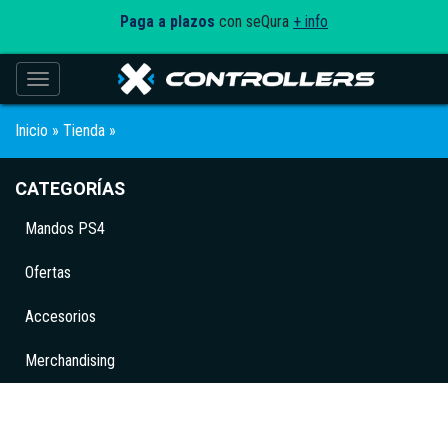
Paga a plazos
con seQura
+ info
Toggle navigation
Inicio
»
Tienda
»
CATEGORÍAS
Mandos PS4
Ofertas
Accesorios
Merchandising