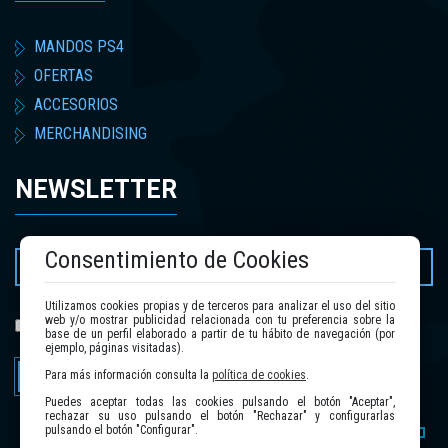
MANDOS PS4
OFERTAS
ACCESORIOS
MERCHANDISING
NEWSLETTER
Consentimiento de Cookies
Utilizamos cookies propias y de terceros para analizar el uso del sitio
web y/o mostrar publicidad relacionada con tu preferencia sobre la
política de privacidad
He leído y acepto la
.
base de un perfil elaborado a partir de tu hábito de navegación (por
ejemplo, páginas visitadas).
Enviar
Para más información consulta la
política de cookies
.
Puedes aceptar todas las cookies pulsando el botón "Aceptar",
rechazar su uso pulsando el botón "Rechazar" y configurarlas
pulsando el botón "Configurar".