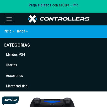
Paga a plazos
con seQura
+ info
Toggle navigation
Inicio
»
Tienda
»
CATEGORÍAS
Mandos PS4
Ofertas
Accesorios
Merchandising
AGOTADO!