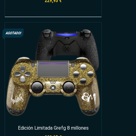
229,95
€
Leer más
AGOTADO!
Edición Limitada Grefg 8 millones