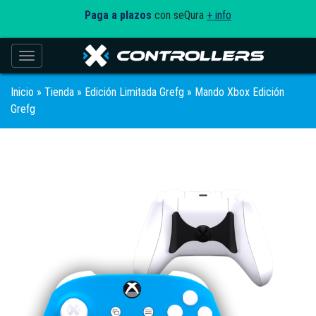
Paga a plazos
con seQura
+ info
Toggle navigation
Inicio
»
Tienda
»
Edición Limitada Grefg
» Mando Xbox Edición
Grefg