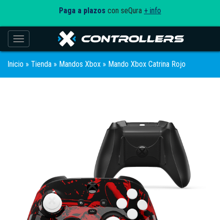
Paga a plazos
con seQura
+ info
Toggle navigation
Inicio
»
Tienda
»
Mandos Xbox
» Mando Xbox Catrina Rojo