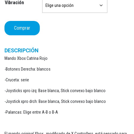
Vibración
168,50 €
hasta
177,95 €
Mando Xbox Catrina Rojo cantidad
Comprar
DESCRIPCIÓN
Mando Xbox Catrina Rojo
-Botones Derecha: blancos
-Cruceta: serie
-Joysticks xpro izq: Base blanca, Stick convexo bajo blanco
-Joystick xpro drch: Base blanca, Stick convexo bajo blanco
-Palancas: Elige entre A-B o B-A
El mando original Xbox , modificado de X Controllers, está pensado para