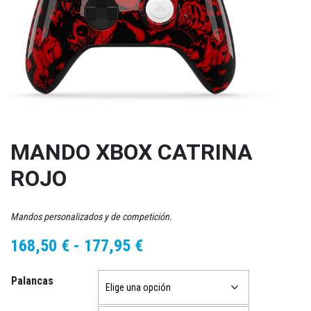
MANDO XBOX CATRINA
ROJO
Mandos personalizados y de competición.
Rango
168,50
€
-
177,95
€
de
Palancas
precios:
desde