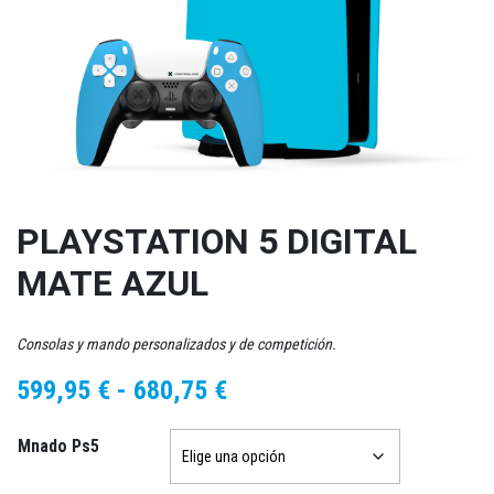
PLAYSTATION 5 DIGITAL
MATE AZUL
Consolas y mando personalizados y de competición.
Rango
599,95
€
-
680,75
€
de
Mnado Ps5
precios:
desde