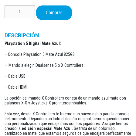
599,95 €
Playstation 5 Digital Mate Azul cantidad
hasta
Comprar
680,75 €
DESCRIPCIÓN
Playstation 5 Digital Mate Azul:
– Consola Playsation 5 Mate Azul 825GB
— Mando a elegir: Dualsense 5 o X Controllers
– Cable USB
– Cable HDMI
La opción del mando X Controllers consta de un mando azul mate con
palancas X-O y Joysticks X pro intercambiables.
Esta vez, desde X Controllers te traemos un nuevo estilo para la consola
del momento. Dejando a un lado el diseño original, hemos querido hacer
una personalización que encaje mas con los jugadores. Así que hemos
creado la
edición especial Mate Azul.
Se trata de un color liso,
barnizado en mate que estamos seguros de que encajará perfectamente