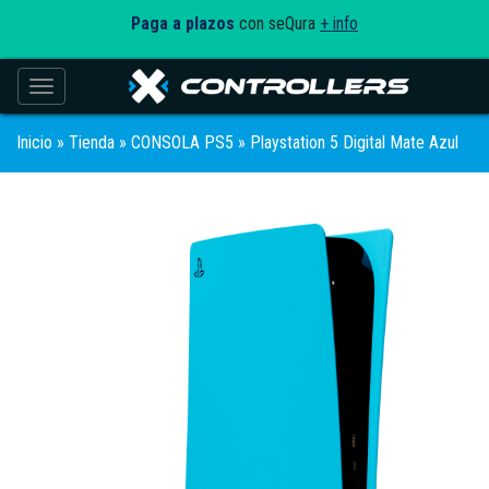
Paga a plazos
con seQura
+ info
Toggle navigation
Inicio
»
Tienda
»
CONSOLA PS5
» Playstation 5 Digital Mate Azul