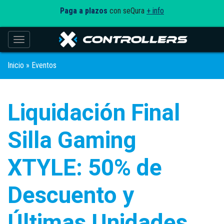
Paga a plazos
con seQura
+ info
Toggle navigation
Inicio
»
Eventos
Liquidación Final
Silla Gaming
XTYLE: 50% de
Descuento y
Últimas Unidades