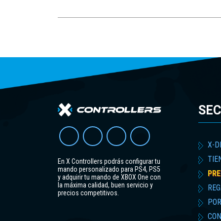
SEC
X-D
TIE
En X Controllers podrás configurar tu
mando personalizado para PS4, PS5
PRE
y adquirir tu mando de XBOX One con
la máxima calidad, buen servicio y
REG
precios competitivos.
POR
CON