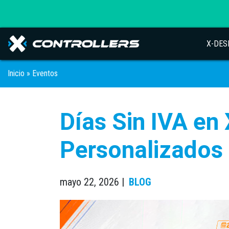
X-DES
Inicio
»
Eventos
Días Sin IVA en
Personalizados 
mayo 22, 2026 |
BLOG