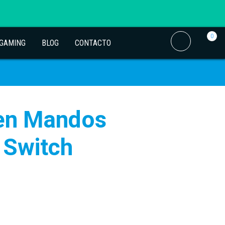
0
 GAMING
BLOG
CONTACTO
a en Mandos
 Switch