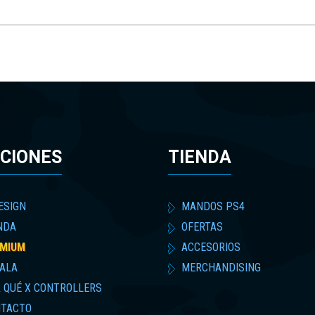
CIONES
TIENDA
ESIGN
MANDOS PS4
NDA
OFERTAS
MIUM
ACCESORIOS
ALA
MERCHANDISING
 QUÉ X CONTROLLERS
TACTO