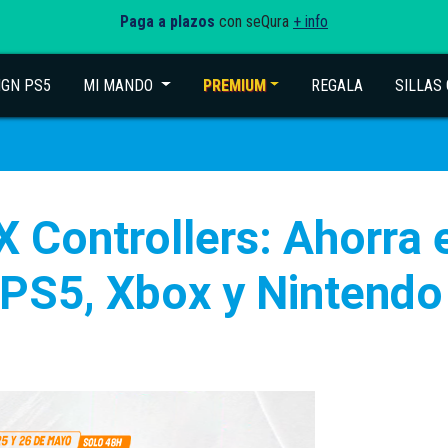
Paga a plazos
con seQura
+ info
IGN PS5
MI MANDO
(current)
PREMIUM
REGALA
SILLAS
 X Controllers: Ahorr
PS5, Xbox y Nintendo