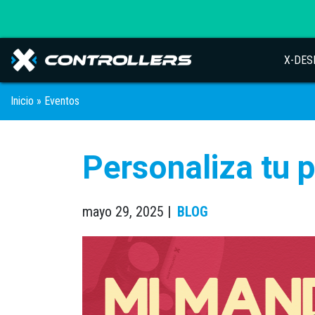
X-DES
Inicio
»
Eventos
Personaliza tu 
mayo 29, 2025 |
BLOG