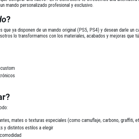
 un
mando personalizado profesional y exclusivo
.
do
?
es que ya disponen de un mando original (PS5, PS4) y desean
darle un 
osotros lo transformamos
con los materiales, acabados y mejoras que tú 
o custom
trónicos
ar?
todo
:
ntes, mates o texturas especiales (como camuflaje, carbono, graffiti, et
ks y distintos estilos a elegir
a comodidad