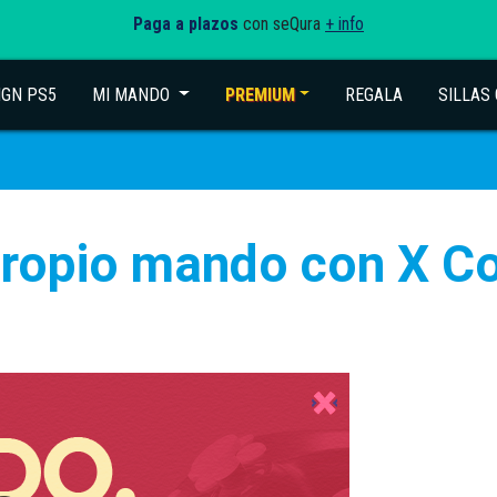
Paga a plazos
con seQura
+ info
IGN PS5
MI MANDO
(current)
PREMIUM
REGALA
SILLAS
propio mando con X Co