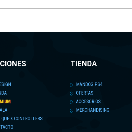
CIONES
TIENDA
ESIGN
MANDOS PS4
NDA
OFERTAS
MIUM
ACCESORIOS
ALA
MERCHANDISING
 QUÉ X CONTROLLERS
TACTO