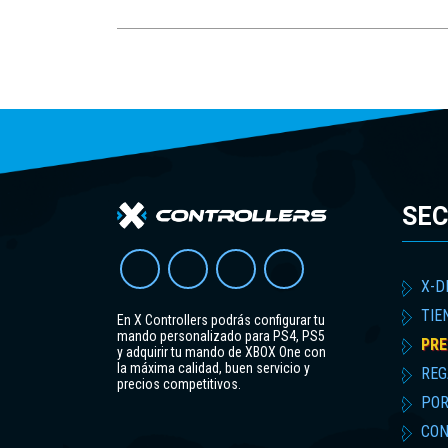
SEC
X-D
TIE
En X Controllers podrás configurar tu
mando personalizado para PS4, PS5
PRE
y adquirir tu mando de XBOX One con
la máxima calidad, buen servicio y
REG
precios competitivos.
POR
CON