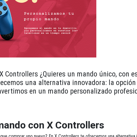
 Controllers ¿Quieres un mando único, con est
recemos una alternativa innovadora: la opción
nvertimos en un mando personalizado profesion
mando con X Controllers
er que comprar uno nuevo? En
X Controllers
te ofrecemos una alternativa 