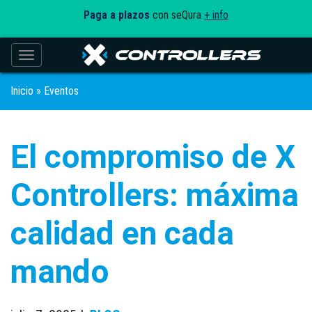
Paga a plazos
con seQura
+ info
Toggle navigation
Inicio
»
Eventos
El compromiso de X
Controllers: máxima
calidad en cada
mando