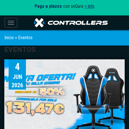
Paga a plazos
con seQura
+ info
Toggle navigation
Inicio
»
Eventos
EVENTOS
4
JUN
2026