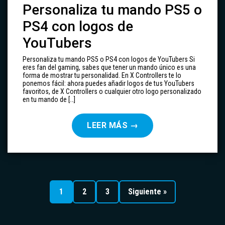
Personaliza tu mando PS5 o
PS4 con logos de
YouTubers
Personaliza tu mando PS5 o PS4 con logos de YouTubers Si
eres fan del gaming, sabes que tener un mando único es una
forma de mostrar tu personalidad. En X Controllers te lo
ponemos fácil: ahora puedes añadir logos de tus YouTubers
favoritos, de X Controllers o cualquier otro logo personalizado
en tu mando de […]
LEER MÁS
→
Paginación
de
1
2
3
Siguiente »
entradas