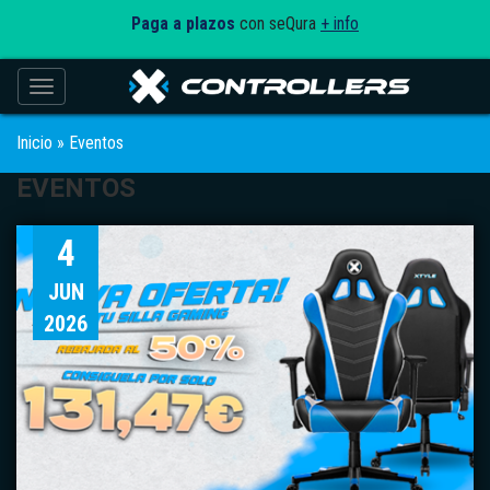
Paga a plazos
con seQura
+ info
Toggle navigation
Inicio
»
Eventos
EVENTOS
4
JUN
2026