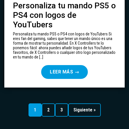
Personaliza tu mando PS5 o
PS4 con logos de
YouTubers
Personaliza tu mando PS5 o PS4 con logos de YouTubers Si
eres fan del gaming, sabes que tener un mando único es una
forma de mostrar tu personalidad. En X Controllers te lo
ponemos fácil: ahora puedes añadir logos de tus YouTubers
favoritos, de X Controllers o cualquier otro logo personalizado
en tu mando de […]
LEER MÁS
→
Paginación
de
1
2
3
Siguiente »
entradas