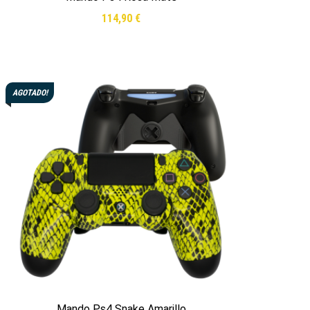
114,90
€
Leer más
AGOTADO!
Mando Ps4 Snake Amarillo