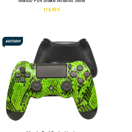
Mando Ps4 Snake Amarillo Serie
114,90
€
Leer más
AGOTADO!