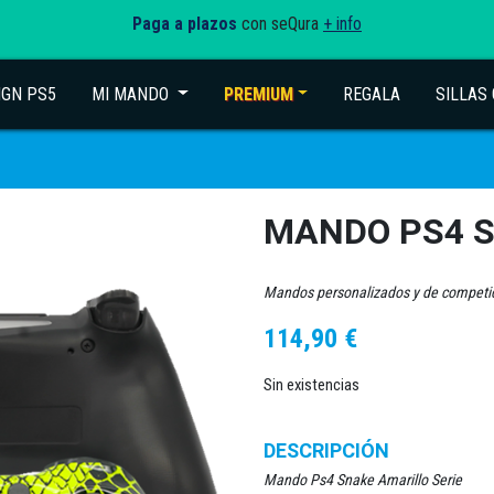
Paga a plazos
con seQura
+ info
IGN PS5
MI MANDO
(current)
PREMIUM
REGALA
SILLAS
MANDO PS4 S
Mandos personalizados y de competi
114,90
€
Sin existencias
DESCRIPCIÓN
Mando Ps4 Snake Amarillo Serie