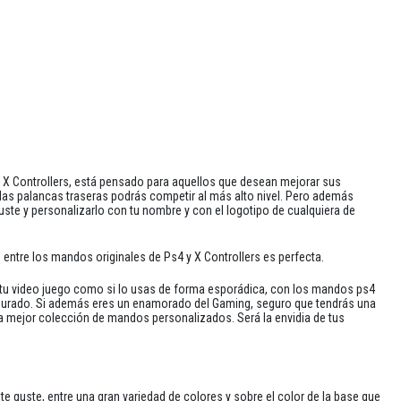
e X Controllers, está pensado para aquellos que desean mejorar sus
 las palancas traseras podrás competir al más alto nivel. Pero además
uste y personalizarlo con tu nombre y con el logotipo de cualquiera de
 entre los mandos originales de Ps4 y X Controllers es perfecta.
a tu video juego como si lo usas de forma esporádica, con los mandos ps4
segurado. Si además eres un enamorado del Gaming, seguro que tendrás una
la mejor colección de mandos personalizados. Será la envidia de tus
e guste, entre una gran variedad de colores y sobre el color de la base que