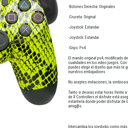
-Botones Derecha: Originales
-Cruceta: Original
-Joystick: Estandar
-Joystick: Estandar
-Grips: Ps4
El mando original ps4, modificado d
cualidades en los video juegos. Con
puedes elegir el diseño que más te g
nuestros embajadores.
No aceptes imitaciones, la simbiosis
Tanto si deseas estar horas frente 
de X Controllers el disfrute está a
estantería donde poder disfrutar de 
amig@s.
Intercambia los joysticks como más t