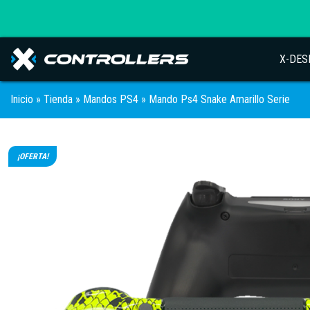
X-DES
Inicio
»
Tienda
»
Mandos PS4
» Mando Ps4 Snake Amarillo Serie
¡OFERTA!