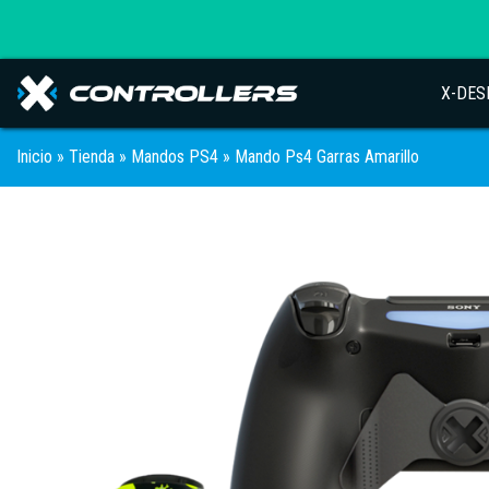
X-DES
Inicio
»
Tienda
»
Mandos PS4
» Mando Ps4 Garras Amarillo