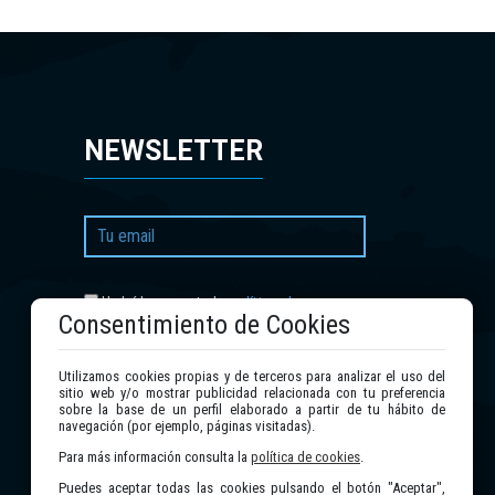
NEWSLETTER
política de
He leído y acepto la
Consentimiento de Cookies
privacidad
.
Utilizamos cookies propias y de terceros para analizar el uso del
Enviar
sitio web y/o mostrar publicidad relacionada con tu preferencia
sobre la base de un perfil elaborado a partir de tu hábito de
navegación (por ejemplo, páginas visitadas).
Para más información consulta la
política de cookies
.
Puedes aceptar todas las cookies pulsando el botón "Aceptar",