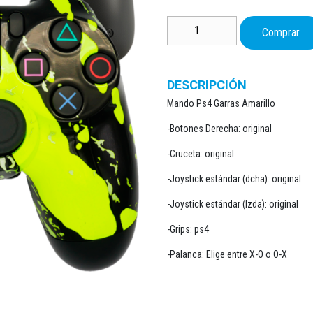
1
Mando Ps4 Garras Amarillo canti
Comprar
DESCRIPCIÓN
Mando Ps4 Garras Amarillo
-Botones Derecha: original
-Cruceta: original
-Joystick estándar (dcha): original
-Joystick estándar (Izda): original
-Grips: ps4
-Palanca: Elige entre X-O o O-X