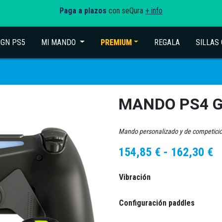
Paga a plazos
con seQura
+ info
IGN PS5
MI MANDO
(current)
PREMIUM
REGALA
SILLAS
MANDO PS4 
Mando personalizado y de competici
R
154,85
€
-
162,30
€
d
Vibración
p
d
Configuración paddles
1
h