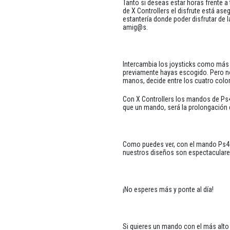
Tanto si deseas estar horas frente 
de X Controllers el disfrute está a
estantería donde poder disfrutar de 
amig@s.
Intercambia los joysticks como más t
previamente hayas escogido. Pero no
manos, decide entre los cuatro color
Con X Controllers los mandos de Ps
que un mando, será la prolongación
Como puedes ver, con el mando Ps4 de
nuestros diseños son espectaculare
¡No esperes más y ponte al día!
Si quieres un mando con el más alto 