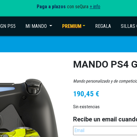
Paga a plazos
con seQura
+ info
IGN PS5
MI MANDO
(current)
PREMIUM
REGALA
SILLAS
MANDO PS4 
Mando personalizado y de competici
190,45
€
Sin existencias
Recibe un email cuand