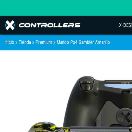
X-DES
Inicio
»
Tienda
»
Premium
» Mando Ps4 Gambler Amarillo