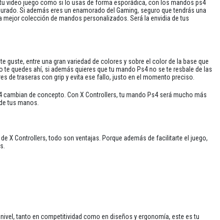
a tu video juego como si lo usas de forma esporádica, con los mandos ps4
segurado. Si además eres un enamorado del Gaming, seguro que tendrás una
la mejor colección de mandos personalizados. Será la envidia de tus
e guste, entre una gran variedad de colores y sobre el color de la base que
 te quedes ahí, si además quieres que tu mando Ps4 no se te resbale de las
es de traseras con grip y evita ese fallo, justo en el momento preciso.
4 cambian de concepto. Con X Controllers, tu mando Ps4 será mucho más
 de tus manos.
 X Controllers, todo son ventajas. Porque además de facilitarte el juego,
s.
nivel, tanto en competitividad como en diseños y ergonomía, este es tu