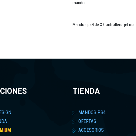
mando.
Mandos ps4 de X Controllers. ¡el ma
CIONES
TIENDA
ESIGN
MANDOS PS4
NDA
OFERTAS
MIUM
ACCESORIOS