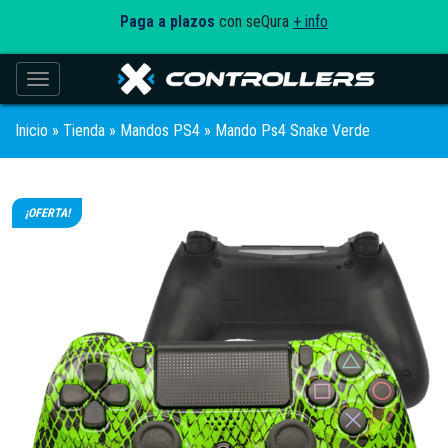
Paga a plazos
con seQura
+ info
Toggle navigation
Inicio
»
Tienda
»
Mandos PS4
» Mando Ps4 Snake Verde
¡OFERTA!