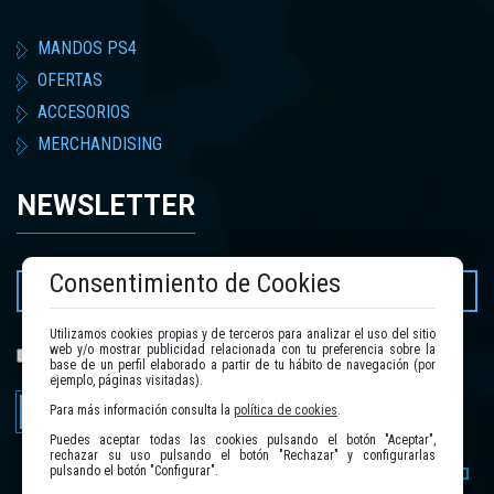
MANDOS PS4
OFERTAS
ACCESORIOS
MERCHANDISING
NEWSLETTER
Consentimiento de Cookies
Utilizamos cookies propias y de terceros para analizar el uso del sitio
web y/o mostrar publicidad relacionada con tu preferencia sobre la
política de privacidad
He leído y acepto la
.
base de un perfil elaborado a partir de tu hábito de navegación (por
ejemplo, páginas visitadas).
Enviar
Para más información consulta la
política de cookies
.
Puedes aceptar todas las cookies pulsando el botón "Aceptar",
rechazar su uso pulsando el botón "Rechazar" y configurarlas
pulsando el botón "Configurar".