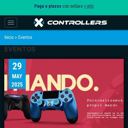
Paga a plazos
con seQura
+ info
Toggle navigation
Inicio
»
Eventos
EVENTOS
29
MAY
2025