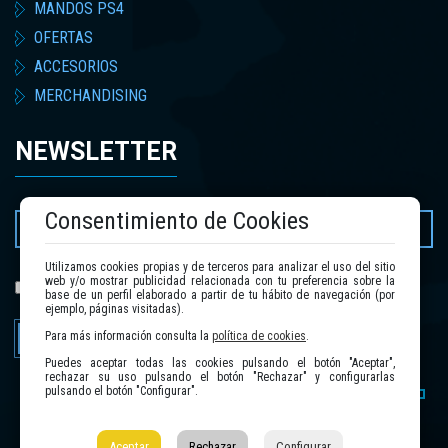
MANDOS PS4
OFERTAS
ACCESORIOS
MERCHANDISING
NEWSLETTER
Consentimiento de Cookies
Utilizamos cookies propias y de terceros para analizar el uso del sitio
web y/o mostrar publicidad relacionada con tu preferencia sobre la
política de privacidad
He leído y acepto la
.
base de un perfil elaborado a partir de tu hábito de navegación (por
ejemplo, páginas visitadas).
Enviar
Para más información consulta la
política de cookies
.
Puedes aceptar todas las cookies pulsando el botón "Aceptar",
rechazar su uso pulsando el botón "Rechazar" y configurarlas
pulsando el botón "Configurar".
Aceptar
Rechazar
Configurar