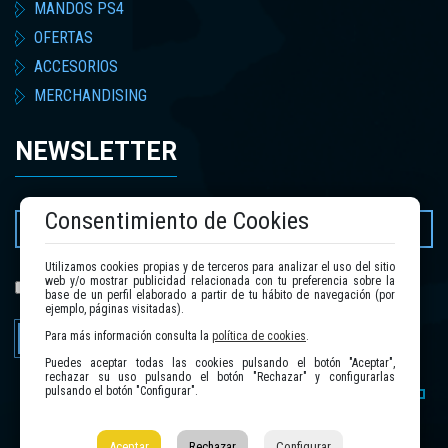
MANDOS PS4
OFERTAS
ACCESORIOS
MERCHANDISING
NEWSLETTER
Consentimiento de Cookies
Utilizamos cookies propias y de terceros para analizar el uso del sitio
web y/o mostrar publicidad relacionada con tu preferencia sobre la
política de privacidad
He leído y acepto la
.
base de un perfil elaborado a partir de tu hábito de navegación (por
ejemplo, páginas visitadas).
Enviar
Para más información consulta la
política de cookies
.
Puedes aceptar todas las cookies pulsando el botón "Aceptar",
rechazar su uso pulsando el botón "Rechazar" y configurarlas
pulsando el botón "Configurar".
Aceptar
Rechazar
Configurar