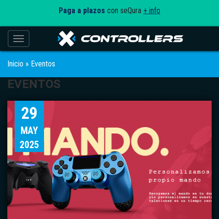
Paga a plazos
con seQura
+ info
Toggle navigation
Inicio
»
Eventos
EVENTOS
29
MAY
2025