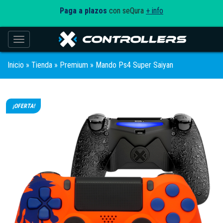
Paga a plazos
con seQura
+ info
Toggle navigation
Inicio
»
Tienda
»
Premium
» Mando Ps4 Super Saiyan
¡OFERTA!