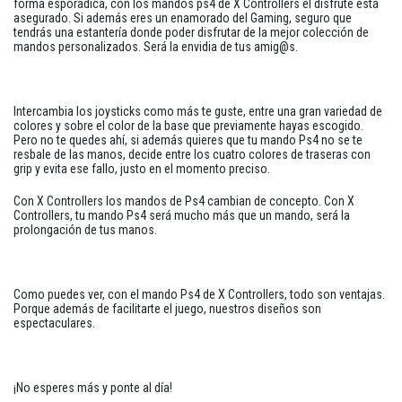
forma esporádica, con los mandos ps4 de X Controllers el disfrute está
asegurado. Si además eres un enamorado del Gaming, seguro que
tendrás una estantería donde poder disfrutar de la mejor colección de
mandos personalizados. Será la envidia de tus amig@s.
Intercambia los joysticks como más te guste, entre una gran variedad de
colores y sobre el color de la base que previamente hayas escogido.
Pero no te quedes ahí, si además quieres que tu mando Ps4 no se te
resbale de las manos, decide entre los cuatro colores de traseras con
grip y evita ese fallo, justo en el momento preciso.
Con X Controllers los mandos de Ps4 cambian de concepto. Con X
Controllers, tu mando Ps4 será mucho más que un mando, será la
prolongación de tus manos.
Como puedes ver, con el mando Ps4 de X Controllers, todo son ventajas.
Porque además de facilitarte el juego, nuestros diseños son
espectaculares.
¡No esperes más y ponte al día!