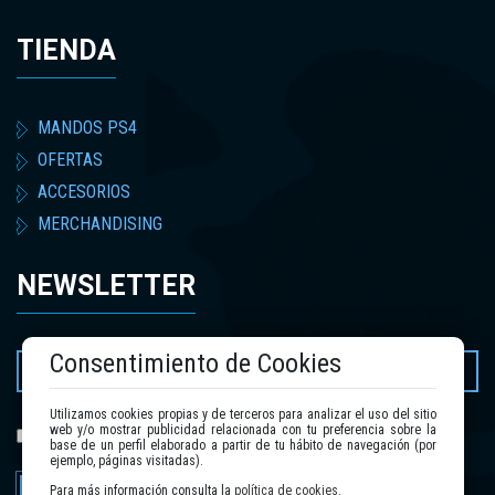
TIENDA
MANDOS PS4
OFERTAS
ACCESORIOS
MERCHANDISING
NEWSLETTER
Consentimiento de Cookies
Utilizamos cookies propias y de terceros para analizar el uso del sitio
web y/o mostrar publicidad relacionada con tu preferencia sobre la
política de privacidad
He leído y acepto la
.
base de un perfil elaborado a partir de tu hábito de navegación (por
ejemplo, páginas visitadas).
Enviar
Para más información consulta la
política de cookies
.