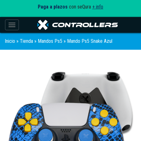
Paga a plazos
con seQura
+ info
Toggle navigation
Inicio
»
Tienda
»
Mandos Ps5
» Mando Ps5 Snake Azul