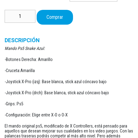
hasta
187,90 €
Mando Ps5 Snake Azul cantidad
Comprar
DESCRIPCIÓN
Mando Ps5 Snake Azul:
-Botones Derecha: Amarillo
-Cruceta:Amarilla
-Joystick X-Pro (izq): Base blanca, stick azul cóncavo bajo
-Joystick X-Pro (drch): Base blanca, stick azul cóncavo bajo
-Grips: Ps5
-Configuración: Elige entre X-O o O-X
El mando original ps5, modificado de X Controllers, está pensado para
aquellos que desean mejorar sus cualidades en los video juegos. Con las
palancas traseras podrás competir al más alto nivel. Pero además