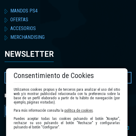
MANDOS PS4
OFERTAS
ACCESORIOS
MERCHANDISING
NEWSLETTER
Consentimiento de Cookies
Utilizamos cookies propias y de terceros para analizar el uso del sitio
web y/o mostrar publicidad relacionada con tu preferencia sobre la
política de privacidad
He leído y acepto la
.
base de un perfil elaborado a partir de tu hábito de navegación (por
ejemplo, páginas visitadas).
Enviar
Para más información consulta la
política de cookies
.
Puedes aceptar todas las cookies pulsando el botón "Aceptar",
rechazar su uso pulsando el botón "Rechazar" y configurarlas
pulsando el botón "Configurar".