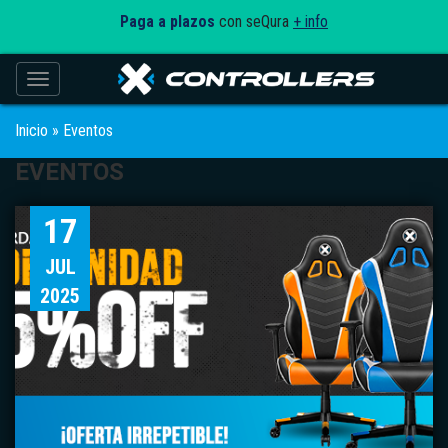
Paga a plazos
con seQura
+ info
Toggle navigation
Inicio
»
Eventos
EVENTOS
17
JUL
2025