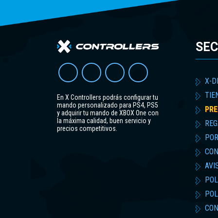
SEC
X-D
TIE
En X Controllers podrás configurar tu
mando personalizado para PS4, PS5
PRE
y adquirir tu mando de XBOX One con
la máxima calidad, buen servicio y
REG
precios competitivos.
POR
CON
AVI
POL
POL
CON