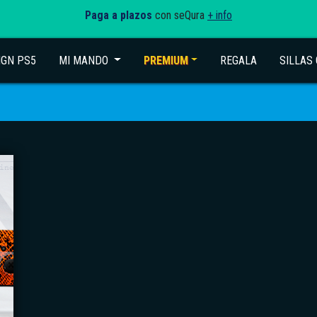
Paga a plazos
con seQura
+ info
IGN PS5
MI MANDO
(current)
PREMIUM
REGALA
SILLAS