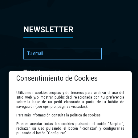
NEWSLETTER
política de
He leído y acepto la
Consentimiento de Cookies
privacidad
.
Utilizamos cookies propias y de terceros para analizar el uso del
Enviar
sitio web y/o mostrar publicidad relacionada con tu preferencia
sobre la base de un perfil elaborado a partir de tu hábito de
navegación (por ejemplo, páginas visitadas).
Para más información consulta la
política de cookies
.
Puedes aceptar todas las cookies pulsando el botón "Aceptar",
rechazar su uso pulsando el botón "Rechazar" y configurarlas
pulsando el botón "Configurar".