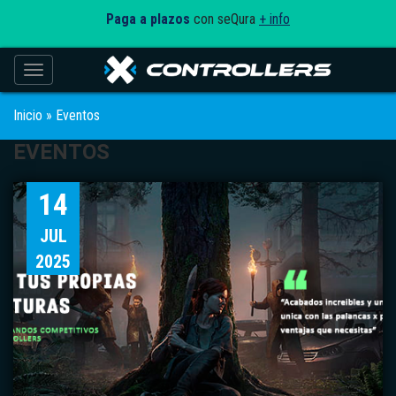
Paga a plazos
con seQura
+ info
Toggle navigation
Inicio
»
Eventos
EVENTOS
14
JUL
2025