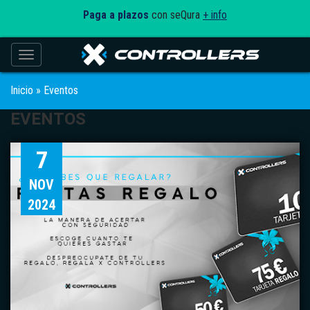
Paga a plazos
con seQura
+ info
Toggle navigation
Inicio
»
Eventos
EVENTOS
7
NOV
2024