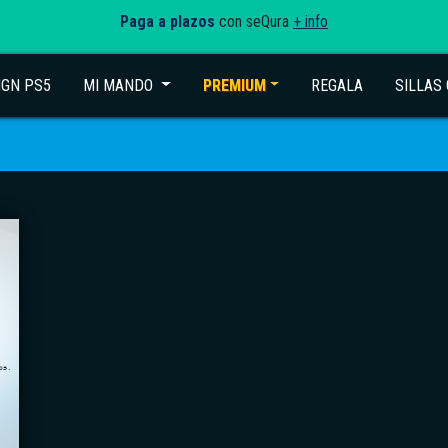
Paga a plazos
con seQura
+ info
IGN PS5
MI MANDO
(current)
PREMIUM
REGALA
SILLAS