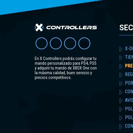
SEC
X-D
TIE
En X Controllers podrás configurar tu
mando personalizado para PS4, PS5
PRE
y adquirir tu mando de XBOX One con
la máxima calidad, buen servicio y
REG
precios competitivos.
POR
CON
AVI
POL
POL
CON