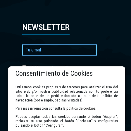
NEWSLETTER
política de
He leído y acepto la
Consentimiento de Cookies
privacidad
.
Utilizamos cookies propias y de terceros para analizar el uso del
Enviar
sitio web y/o mostrar publicidad relacionada con tu preferencia
sobre la base de un perfil elaborado a partir de tu hábito de
navegación (por ejemplo, páginas visitadas).
Para más información consulta la
política de cookies
.
Puedes aceptar todas las cookies pulsando el botón "Aceptar",
rechazar su uso pulsando el botón "Rechazar" y configurarlas
pulsando el botón "Configurar".