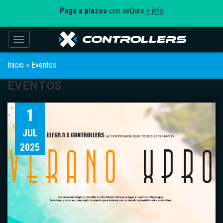
Paga a plazos
con seQura
+ info
Toggle navigation
Inicio
»
Eventos
EVENTOS
1
JUL
2025