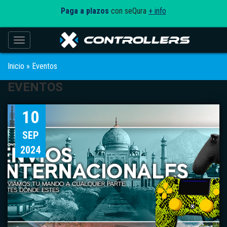
Paga a plazos
con seQura
+ info
Toggle navigation
Inicio
»
Eventos
EVENTOS
10
SEP
2024