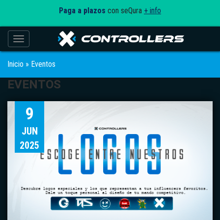
Paga a plazos
con seQura
+ info
Toggle navigation
Inicio
»
Eventos
EVENTOS
9
JUN
2025