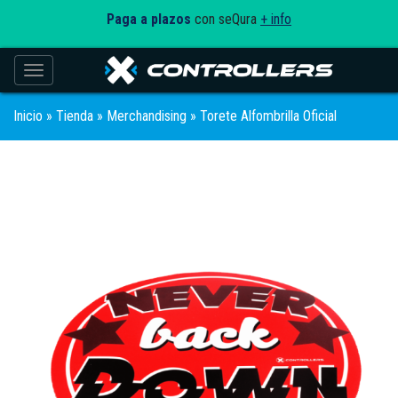
Paga a plazos
con seQura
+ info
Toggle navigation
Inicio
»
Tienda
»
Merchandising
» Torete Alfombrilla Oficial