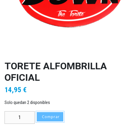
TORETE ALFOMBRILLA
OFICIAL
14,95
€
Solo quedan 2 disponibles
Torete Alfombrilla Oficial cantidad
Comprar