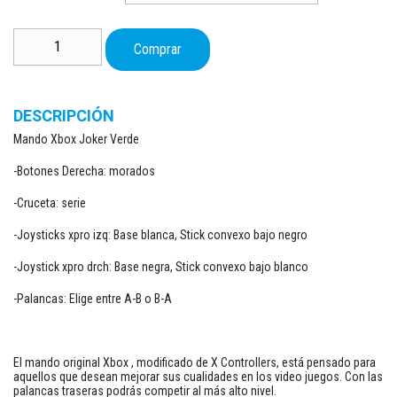
hasta
174,05 €
Mando Xbox Joker Verde cantidad
Comprar
DESCRIPCIÓN
Mando Xbox Joker Verde
-Botones Derecha: morados
-Cruceta: serie
-Joysticks xpro izq: Base blanca, Stick convexo bajo negro
-Joystick xpro drch: Base negra, Stick convexo bajo blanco
-Palancas: Elige entre A-B o B-A
El mando original Xbox , modificado de X Controllers, está pensado para
aquellos que desean mejorar sus cualidades en los video juegos. Con las
palancas traseras podrás competir al más alto nivel.