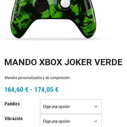
MANDO XBOX JOKER VERDE
Mandos personalizados y de competición.
Rango
164,60
€
-
174,05
€
de
Paddles
precios:
desde
Vibración
164,60 €