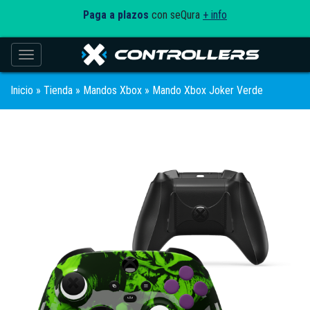
Paga a plazos
con seQura
+ info
Toggle navigation
Inicio
»
Tienda
»
Mandos Xbox
» Mando Xbox Joker Verde