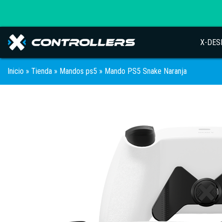
X-DES
Inicio
»
Tienda
»
Mandos ps5
» Mando PS5 Snake Naranja