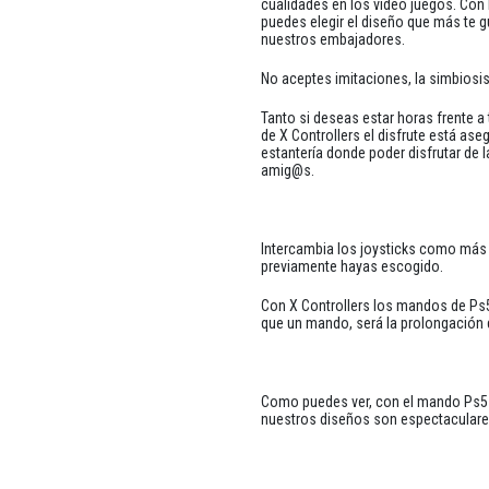
cualidades en los video juegos. Con
puedes elegir el diseño que más te g
nuestros embajadores.
No aceptes imitaciones, la simbiosis
Tanto si deseas estar horas frente 
de X Controllers el disfrute está a
estantería donde poder disfrutar de 
amig@s.
Intercambia los joysticks como más t
previamente hayas escogido.
Con X Controllers los mandos de Ps
que un mando, será la prolongación
Como puedes ver, con el mando Ps5 de
nuestros diseños son espectaculare