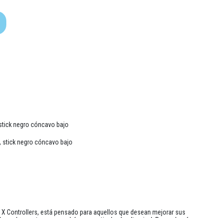
88,00 €
ad
 stick negro cóncavo bajo
 , stick negro cóncavo bajo
e X Controllers, está pensado para aquellos que desean mejorar sus