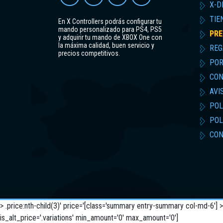
X-D
TIE
En X Controllers podrás configurar tu
mando personalizado para PS4, PS5
PRE
y adquirir tu mando de XBOX One con
la máxima calidad, buen servicio y
REG
precios competitivos.
POR
CON
AVI
POL
POL
CON
> .price:nth-child(3)' price='[class='summary entry-summary col-md-6'] 
is_alt_price='.variations' min_amount='0' max_amount='0']