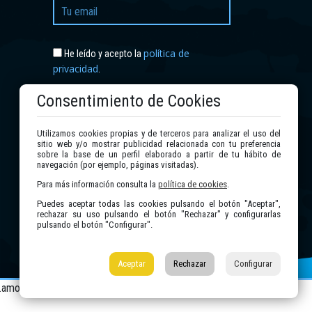
política de
He leído y acepto la
privacidad
.
Consentimiento de Cookies
Enviar
Utilizamos cookies propias y de terceros para analizar el uso del
sitio web y/o mostrar publicidad relacionada con tu preferencia
sobre la base de un perfil elaborado a partir de tu hábito de
navegación (por ejemplo, páginas visitadas).
Para más información consulta la
política de cookies
.
Puedes aceptar todas las cookies pulsando el botón "Aceptar",
rechazar su uso pulsando el botón "Rechazar" y configurarlas
pulsando el botón "Configurar".
Aceptar
Rechazar
Configurar
e>.amount,.woocommerce-variation-price .price ins .amount'