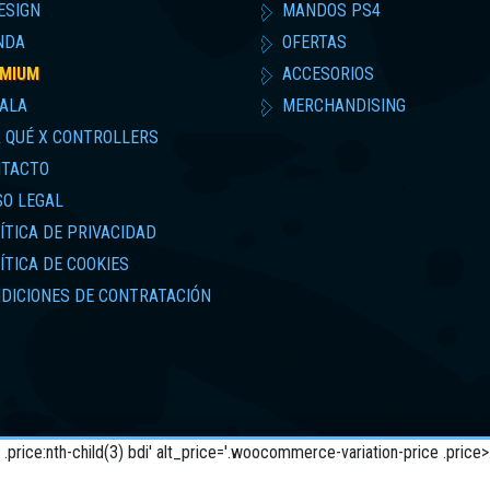
ESIGN
MANDOS PS4
NDA
OFERTAS
MIUM
ACCESORIOS
ALA
MERCHANDISING
 QUÉ X CONTROLLERS
TACTO
SO LEGAL
ÍTICA DE PRIVACIDAD
ÍTICA DE COOKIES
DICIONES DE CONTRATACIÓN
> .price:nth-child(3) bdi' alt_price='.woocommerce-variation-price .pric