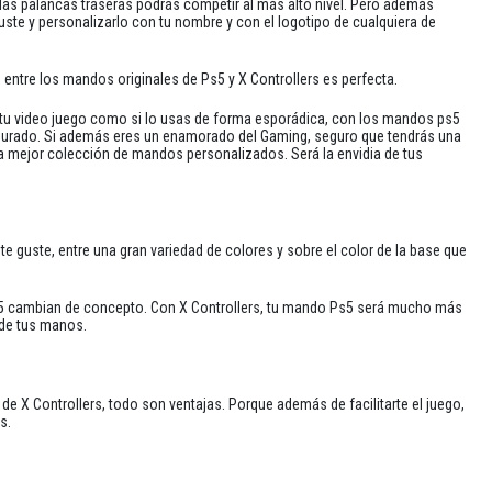
 las palancas traseras podrás competir al más alto nivel. Pero además
uste y personalizarlo con tu nombre y con el logotipo de cualquiera de
 entre los mandos originales de Ps5 y X Controllers es perfecta.
a tu video juego como si lo usas de forma esporádica, con los mandos ps5
segurado. Si además eres un enamorado del Gaming, seguro que tendrás una
la mejor colección de mandos personalizados. Será la envidia de tus
e guste, entre una gran variedad de colores y sobre el color de la base que
5 cambian de concepto. Con X Controllers, tu mando Ps5 será mucho más
 de tus manos.
 X Controllers, todo son ventajas. Porque además de facilitarte el juego,
s.