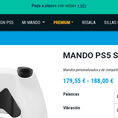
Paga a plazos
con seQura
+ info
IGN PS5
MI MANDO
(current)
PREMIUM
REGALA
SILLAS
MANDO PS5 
Mandos personalizados y de competi
R
179,55
€
-
188,00
€
d
Palancas
p
d
Vibración
1
h