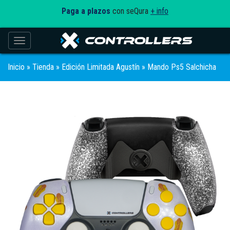
Paga a plazos
con seQura
+ info
Toggle navigation
Inicio
»
Tienda
»
Edición Limitada Agustín
» Mando Ps5 Salchicha