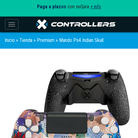
Paga a plazos
con seQura
+ info
Toggle navigation
Inicio
»
Tienda
»
Premium
» Mando Ps4 Indian Skull