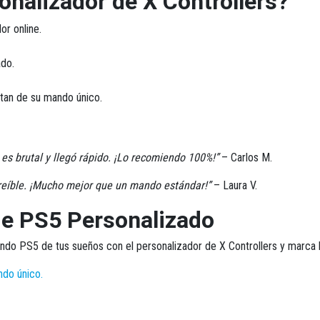
sonalizador de X Controllers?
or online.
ado.
utan de su mando único.
es brutal y llegó rápido. ¡Lo recomiendo 100%!”
– Carlos M.
creíble. ¡Mucho mejor que un mando estándar!”
– Laura V.
de PS5 Personalizado
ando PS5 de tus sueños
con el personalizador de X Controllers y marca l
ndo único.