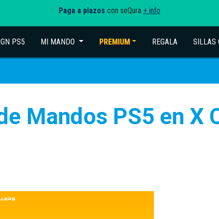
Paga a plazos
con seQura
+ info
IGN PS5
MI MANDO
(current)
PREMIUM
REGALA
SILLAS
de Mandos PS5 en X C