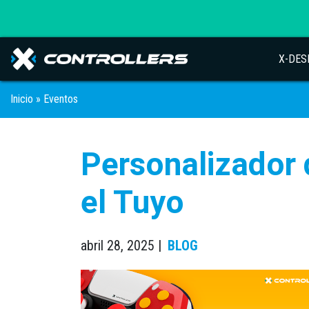
X-DES
Inicio
»
Eventos
Personalizador 
el Tuyo
abril 28, 2025 |
BLOG