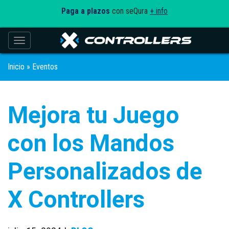
Paga a plazos
con seQura
+ info
Toggle navigation
Inicio
»
Eventos
Mejora tu Juego
con los Mandos
Personalizados de
X Controllers