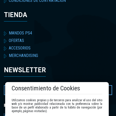
CONDICIONES DE CONTRATACIÓN
TIENDA
MANDOS PS4
OFERTAS
ACCESORIOS
MERCHANDISING
NEWSLETTER
Consentimiento de Cookies
Utilizamos cookies propias y de terceros para analizar el uso del sitio
web y/o mostrar publicidad relacionada con tu preferencia sobre la
política de privacidad
He leído y acepto la
.
base de un perfil elaborado a partir de tu hábito de navegación (por
ejemplo, páginas visitadas).