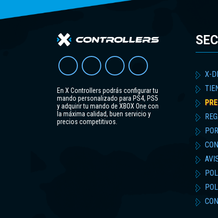
SEC
X-D
TIE
En X Controllers podrás configurar tu
mando personalizado para PS4, PS5
PRE
y adquirir tu mando de XBOX One con
la máxima calidad, buen servicio y
REG
precios competitivos.
POR
CON
AVI
POL
POL
CON