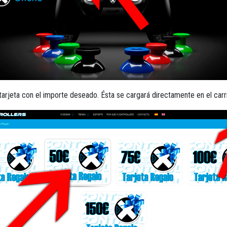
tarjeta con el importe deseado. Ésta se cargará directamente en el car