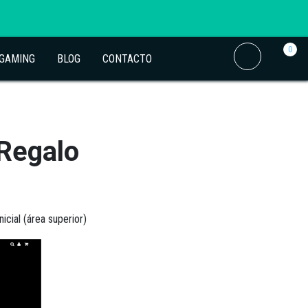
0
 GAMING
BLOG
CONTACTO
 Regalo
icial (área superior)