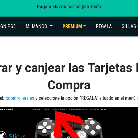
Paga a plazos
con seQura
+ info
IGN PS5
MI MANDO
(current)
PREMIUM
REGALA
SILLAS
r y canjear las Tarjetas
Compra
web
xcontrollers.es
y seleccione la opción “REGALA” situado en el menú in