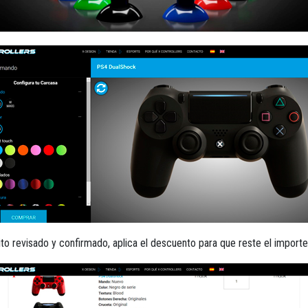
ito revisado y confirmado, aplica el descuento para que reste el importe 