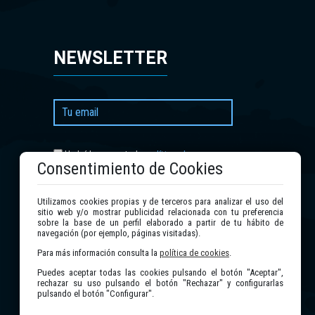
NEWSLETTER
política de
He leído y acepto la
Consentimiento de Cookies
privacidad
.
Utilizamos cookies propias y de terceros para analizar el uso del
Enviar
sitio web y/o mostrar publicidad relacionada con tu preferencia
sobre la base de un perfil elaborado a partir de tu hábito de
navegación (por ejemplo, páginas visitadas).
Para más información consulta la
política de cookies
.
Puedes aceptar todas las cookies pulsando el botón "Aceptar",
rechazar su uso pulsando el botón "Rechazar" y configurarlas
pulsando el botón "Configurar".